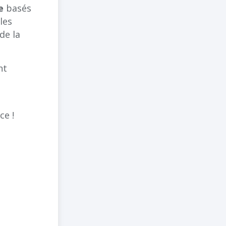
e
basés
les
de la
nt
ce !