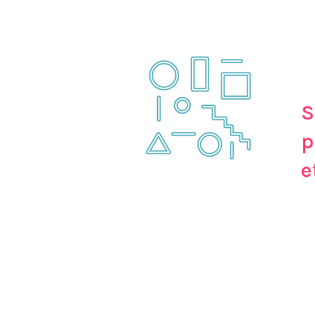
S
p
e