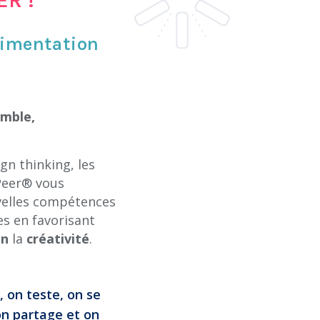
érimentation
emble,
gn thinking, les
’Peer® vous
velles compétences
s en favorisant
on
la
créativité
.
 on teste, on se
n partage et on