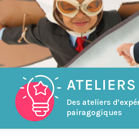
ATELIERS
Des ateliers d’exp
pairagogiques