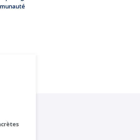
ommunauté
ncrètes