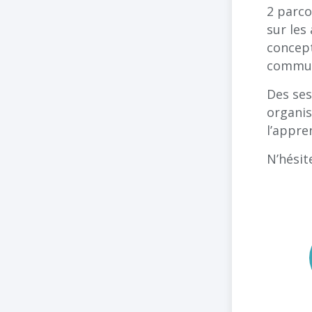
2 parc
sur les
concept
commun
Des ses
organis
l’appre
N’hésit