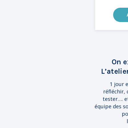
On e
L’atelie
1 jour 
réfléchir,
tester…. e
équipe des so
po