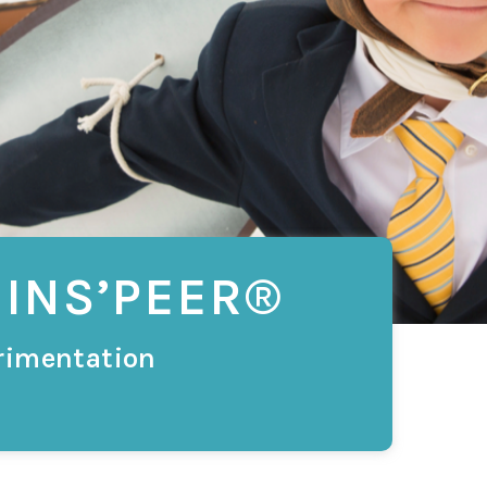
 INS’PEER®
érimentation