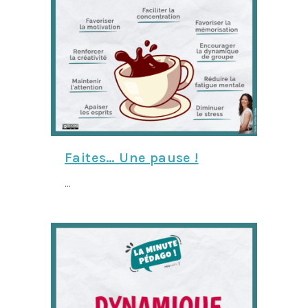
Faites… Une pause !
...