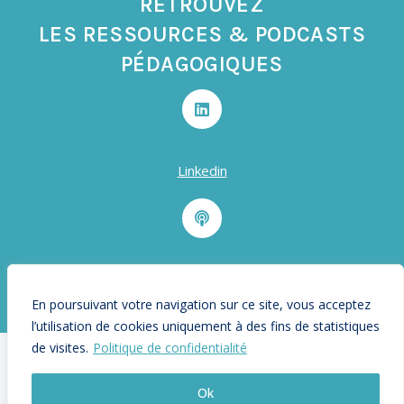
RETROUVEZ
LES RESSOURCES & PODCASTS
PÉDAGOGIQUES
Linkedin
Podcast
En poursuivant votre navigation sur ce site, vous acceptez
l’utilisation de cookies uniquement à des fins de statistiques
de visites.
Politique de confidentialité
© 2024 - Néa Selíni |
Mentions légales & Confidentialité
| Site
Ok
web
Pamo.blue